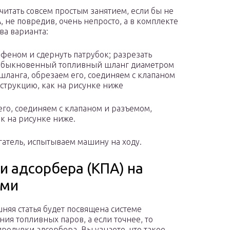
итать совсем простым занятием, если бы не
А, не повредив, очень непросто, а в комплекте
ва варианта:
феном и сдернуть патрубок; разрезать
ь обыкновенный топливный шланг диаметром
шланга, обрезаем его, соединяем с клапаном
струкцию, как на рисунке ниже
го, соединяем с клапаном и разъемом,
к на рисунке ниже.
игатель, испытываем машину на ходу.
и адсорбера (КПА) на
ами
няя статья будет посвящена системе
ния топливных паров, а если точнее, то
продувки адсорбера. Вы узнаете, что такое