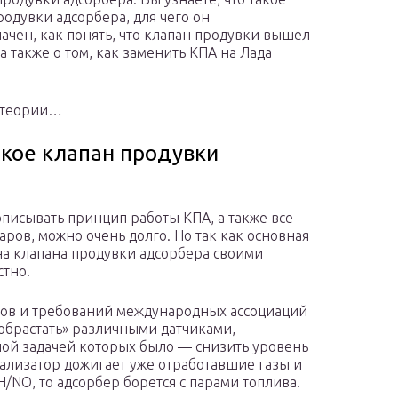
родувки адсорбера, для чего он
ачен, как понять, что клапан продувки вышел
 а также о том, как заменить КПА на Лада
 теории…
акое клапан продувки
писывать принцип работы КПА, а также все
ров, можно очень долго. Но так как основная
на клапана продувки адсорбера своими
стно.
тов и требований международных ассоциаций
«обрастать» различными датчиками,
ой задачей которых было — снизить уровень
тализатор дожигает уже отработавшие газы и
NO, то адсорбер борется с парами топлива.