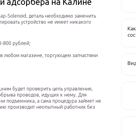
и адсорбера на Калине
vap-Solenoid, деталь необходимо заменить
тировать устройство не имеет никакого
Как
сос
0-800 рублей;
 в любом магазине, торгующем запчастями
Ви
шним будет проверить цепь управления,
 обрыва проводов, идущих к нему. Для
ни подъемника, а сама процедура займет не
ацию производит неопытный работник без