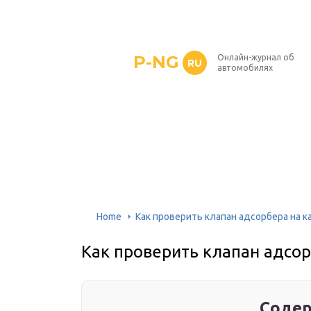
P-NG
Онлайн-журнал об
RU
автомобилях
Home
Как проверить клапан адсорбера на к
Как проверить клапан адсор
Содер