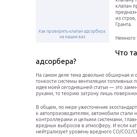
клапан п
предназн
из строя,
Гранта.
Как проверить клапан адсорбера.
на наших ваз
Немного
Что т
адсорбера?
На самом деле тема довольно обширная и о
тонкости системы вентиляции топливных па
идея моей сегодняшней статьи — это заме
руками, то теорию затрону лишь поверхно
В общем, по мере ужесточения экостандар
к автопроизводителям, автомобили стали 
контроллерами и целыми системами, главн
вредных выбросов в атмосферу. И если ка
нейтрализует уровень вредного CO/CO2/CH/