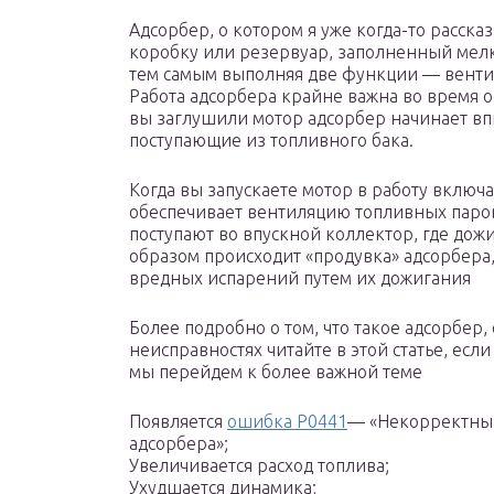
Адсорбер, о котором я уже когда-то расск
коробку или резервуар, заполненный мелк
тем самым выполняя две функции — венти
Работа адсорбера крайне важна во время о
вы заглушили мотор адсорбер начинает вп
поступающие из топливного бака.
Когда вы запускаете мотор в работу включ
обеспечивает вентиляцию топливных паров
поступают во впускной коллектор, где дож
образом происходит «продувка» адсорбера,
вредных испарений путем их дожигания
Более подробно о том, что такое адсорбер,
неисправностях читайте в этой статье, есл
мы перейдем к более важной теме
Появляется
ошибка Р0441
— «Некорректный
адсорбера»;
Увеличивается расход топлива;
Ухудшается динамика;