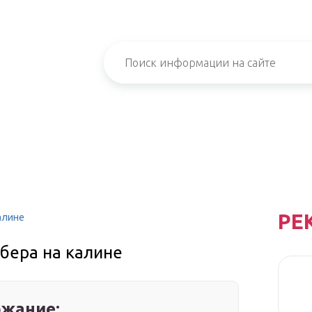
РЕ
алине
бера на калине
жание: