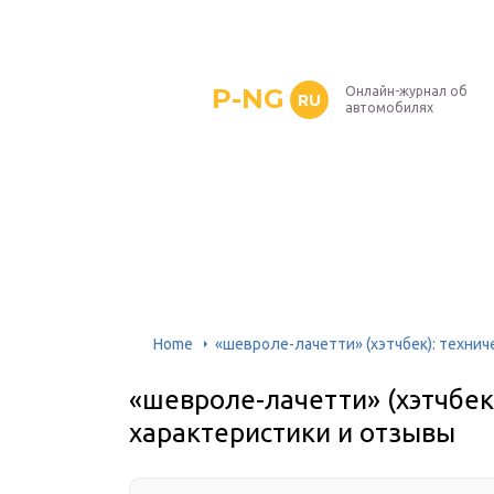
P-NG
Онлайн-журнал об
RU
автомобилях
Home
«шевроле-лачетти» (хэтчбек): технич
«шевроле-лачетти» (хэтчбек
характеристики и отзывы