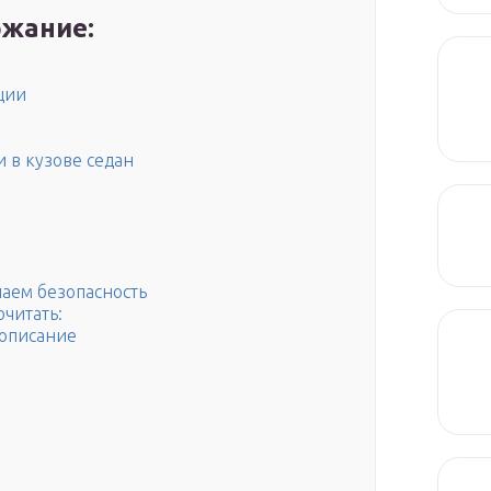
жание:
ции
 в кузове седан
аем безопасность
очитать:
 описание