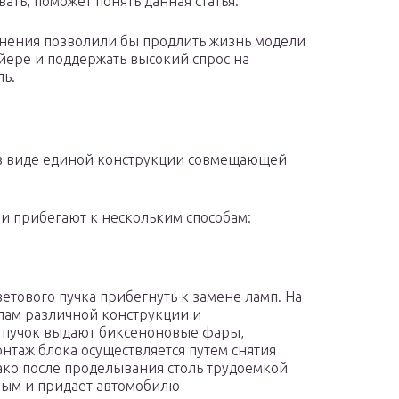
ать, поможет понять данная статья.
нения позволили бы продлить жизнь модели
йере и поддержать высокий спрос на
ль.
в виде единой конструкции совмещающей
ли прибегают к нескольким способам:
етового пучка прибегнуть к замене ламп. На
лам различной конструкции и
 пучок выдают биксеноновые фары,
онтаж блока осуществляется путем снятия
ко после проделывания столь трудоемкой
мым и придает автомобилю