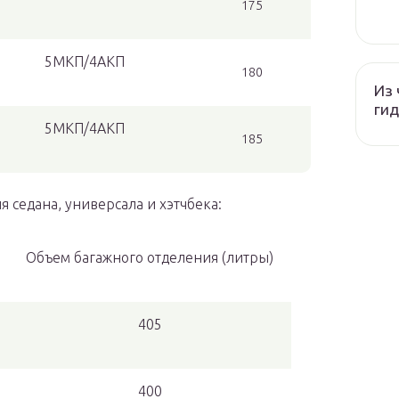
175
5МКП/4АКП
180
Из 
гид
5МКП/4АКП
185
 седана, универсала и хэтчбека:
Объем багажного отделения (литры)
405
400