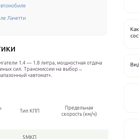
 автомобиля
ле Лачетти
Как
сос
тики
гатели 1.4 — 1.8 литра, мощностная отдача
Ви
иных сил. Трансмиссии на выбор ̶
иапазонный «автомат».
ь
Предельная
Тип КПП
скорость (км/ч)
5МКП