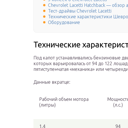
Chevrolet Lacetti Hatchback — обзор
Тест-драйвы Chevrolet Lacetti
Технические характеристики Шевро
Оборудование
Технические характерис
Под капот устанавливались бензиновые дви
которых варьировалась от 94 до 122 лошад
пятиступенчатая «механика» или четырехд
Данные вкратце:
Рабочий объем мотора
Мощност
(литры)
(л.с.)
1.4
94