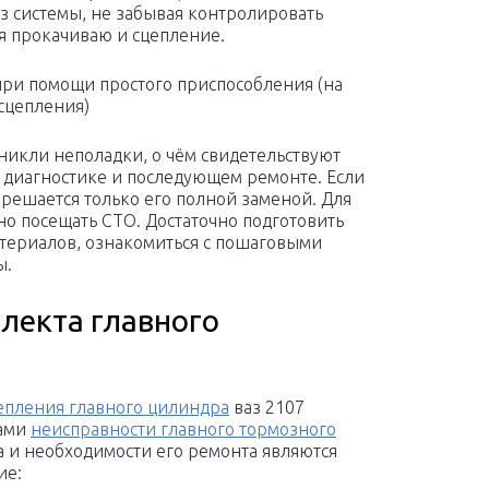
из системы, не забывая контролировать
я прокачиваю и сцепление.
при помощи простого приспособления (на
сцепления)
икли неполадки, о чём свидетельствуют
в диагностике и последующем ремонте. Если
 решается только его полной заменой. Для
о посещать СТО. Достаточно подготовить
териалов, ознакомиться с пошаговыми
ы.
лекта главного
епления главного цилиндра
ваз 2107
ами
неисправности главного тормозного
 и необходимости его ремонта являются
ие: