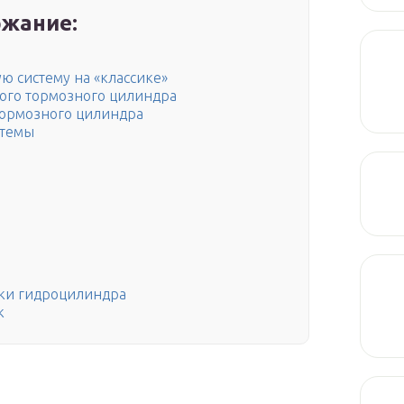
жание:
ю систему на «классике»
ого тормозного цилиндра
тормозного цилиндра
стемы
ики гидроцилиндра
к