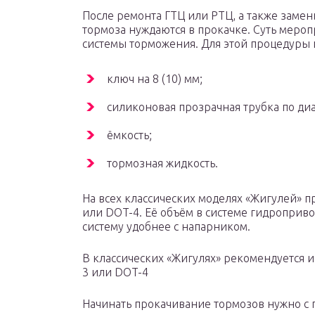
После ремонта ГТЦ или РТЦ, а также заме
тормоза нуждаются в прокачке. Суть мероп
системы торможения. Для этой процедуры 
ключ на 8 (10) мм;
силиконовая прозрачная трубка по ди
ёмкость;
тормозная жидкость.
На всех классических моделях «Жигулей» п
или DOT-4. Её объём в системе гидропривод
систему удобнее с напарником.
В классических «Жигулях» рекомендуется 
3 или DOT-4
Начинать прокачивание тормозов нужно с п