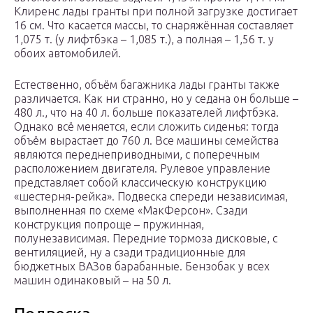
Клиренс лады гранты при полной загрузке достигает
16 см. Что касается массы, то снаряжённая составляет
1,075 т. (у лифтбэка – 1,085 т.), а полная – 1,56 т. у
обоих автомобилей.
Естественно, объём багажника лады гранты также
различается. Как ни странно, но у седана он больше –
480 л., что на 40 л. больше показателей лифтбэка.
Однако всё меняется, если сложить сиденья: тогда
объём вырастает до 760 л. Все машины семейства
являются переднеприводными, с поперечным
расположением двигателя. Рулевое управление
представляет собой классическую конструкцию
«шестерня-рейка». Подвеска спереди независимая,
выполненная по схеме «МакФерсон». Сзади
конструкция попроще – пружинная,
полунезависимая. Передние тормоза дисковые, с
вентиляцией, ну а сзади традиционные для
бюджетных ВАЗов барабанные. Бензобак у всех
машин одинаковый – на 50 л.