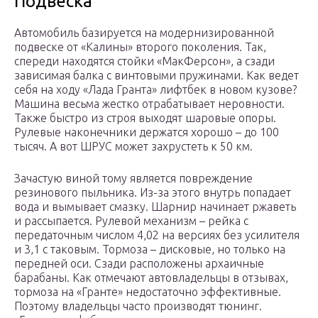
Подвеска
Автомобиль базируется на модернизированной
подвеске от «Калины» второго поколения. Так,
спереди находятся стойки «МакФерсон», а сзади
зависимая балка с винтовыми пружинами. Как ведет
себя на ходу «Лада Гранта» лифтбек в новом кузове?
Машина весьма жестко отрабатывает неровности.
Также быстро из строя выходят шаровые опоры.
Рулевые наконечники держатся хорошо – до 100
тысяч. А вот ШРУС может захрустеть к 50 км.
Зачастую виной тому является повреждение
резинового пыльника. Из-за этого внутрь попадает
вода и вымывает смазку. Шарнир начинает ржаветь
и рассыпается. Рулевой механизм – рейка с
передаточным числом 4,02 на версиях без усилителя
и 3,1 с таковым. Тормоза – дисковые, но только на
передней оси. Сзади расположены архаичные
барабаны. Как отмечают автовладельцы в отзывах,
тормоза на «Гранте» недостаточно эффективные.
Поэтому владельцы часто производят тюнинг.