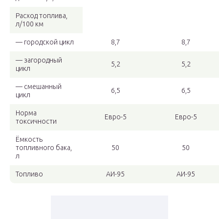
Расход топлива,
л/100 км
— городской цикл
8,7
8,7
— загородный
5,2
5,2
цикл
— смешанный
6,5
6,5
цикл
Норма
Евро-5
Евро-5
токсичности
Ёмкость
топливного бака,
50
50
л
Топливо
АИ-95
АИ-95