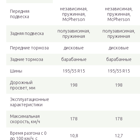
независимая,
независимая,
Передняя
пружинная,
пружинная,
подвеска
McPherson
McPherson
полузависимая,
полузависимая,
Задняя подвеска
пружинная
пружинная
Передние тормоза
дисковые
дисковые
Задние тормоза
барабанные
барабанные
Шины
195/55 R15
195/55 R15
Дорожный
198
198
просвет, мм
Эксплуатационные
характеристики
Максимальная
178
178
скорость, км/ч
Время разгона с 0
10,8
12,7
до 100 км/ч, с