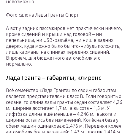
невозможно.
Фото салона Лады Гранты Спорт
А вот у задних пассажиров нет практически ничего,
кроме сидений и крыши над головой – ни
пепельницы, ни USB-разъёма, ни ниш в задних
дверях, куда можно было бы что-нибудь положить,
лишь карманы на спинках передних сидений.
Впрочем, для бюджетного автомобиля это
нормально.
Лада Гранта – габариты, клиренс
Всё семейство «Лада Гранта» по своим габаритам
является представителями класс В. Если говорить о
седане, то длина лады гранты седан составляет 4,26
м., ширина достигает 1,7 м., а высота – 1,5 м. У
лифтбэка длина ещё меньше – 4,246 м., высота и
ширина остались без изменений. Колёсная база у
обеих машин одинаковая: 2,476 м. Передняя колея
автомобиля больше задней: 1,43 м. против 1,414 м.