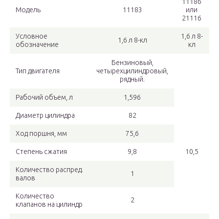
11186
Модель
11183
или
21116
Условное
1,6 л 8-
1,6 л 8-кл
обозначение
кл
Бензиновый,
Тип двигателя
четырехцилиндровый,
рядный.
Рабочий объем, л
1,596
Диаметр цилиндра
82
Ход поршня, мм
75,6
Степень сжатия
9,8
10,5
Количество распред.
1
валов
Количество
2
клапанов на цилиндр