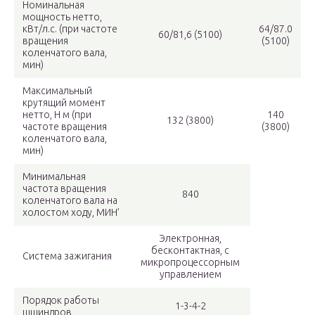
Номинальная
мощность нетто,
кВт/л.с. (при частоте
64/87.0
60/81,6 (5100)
вращения
(5100)
коленчатого вала,
мин)
Максимальный
крутящий момент
нетто, Н м (при
140
132 (3800)
частоте вращения
(3800)
коленчатого вала,
мин)
Минимальная
частота вращения
840
коленчатого вала на
холостом ходу, МИН’
Электронная,
бесконтактная, с
Система зажигания
микропроцессорным
управлением
Порядок работы
1-3-4-2
щшиндров