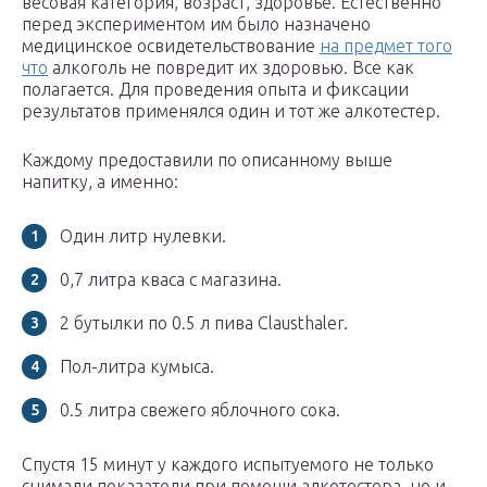
весовая категория, возраст, здоровье. Естественно
перед экспериментом им было назначено
медицинское освидетельствование
на предмет того
что
алкоголь не повредит их здоровью. Все как
полагается. Для проведения опыта и фиксации
результатов применялся один и тот же алкотестер.
Каждому предоставили по описанному выше
напитку, а именно:
Один литр нулевки.
0,7 литра кваса с магазина.
2 бутылки по 0.5 л пива Clausthaler.
Пол-литра кумыса.
0.5 литра свежего яблочного сока.
Спустя 15 минут у каждого испытуемого не только
снимали показатели при помощи алкотестера, но и