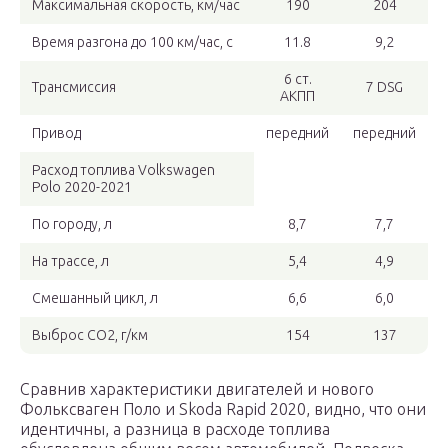
Максимальная скорость, км/час
190
204
Время разгона до 100 км/час, с
11.8
9,2
6 ст.
Трансмиссия
7 DSG
АКПП
Привод
передний
передний
Расход топлива Volkswagen
Polo 2020-2021
По городу, л
8,7
7,7
На трассе, л
5,4
4,9
Смешанный цикл, л
6,6
6,0
Выброс СО2, г/км
154
137
Сравнив характеристики двигателей и нового
Фольксваген Поло и Skoda Rapid 2020, видно, что они
идентичны, а разница в расходе топлива