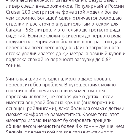
– по вместительности багажника это безусловный
лидер среди внедорожников. Популярный в России
Cruiser 200 смотрится на фоне этой модели более
чем скромно. Большой салон отличается роскошью
отделки и достаточно внушительным отсеком для
багажа – 535 литров, и это только до третьего ряда
сидений. Если же сложить сиденья до первого ряда,
получается неприлично большое пространство для
перевозки всего чего угодно. Длина загрузочного
отсека увеличивается до 2,2 метра, а рамный кузов и
подвеска спокойно переносят загрузку до 0,62
тонны.
Учитывая ширину салона, можно даже кровать
перевозить без проблем. В путешествиях можно
спокойно обеспечить спальным местом трех
взрослых человек, не говоря уже о детях – если
имеется вещевой бокс на крыше (внедорожник
оснащен рейлингами), даже большая семья с детьми
сможет комфортно разместиться. Кроме того, этот
«монстр» играючи может буксировать прицепы
общим весом немногим более 4-х тонн – лучше, чем
Sequoia, с перевозкой грузов справиться смогут