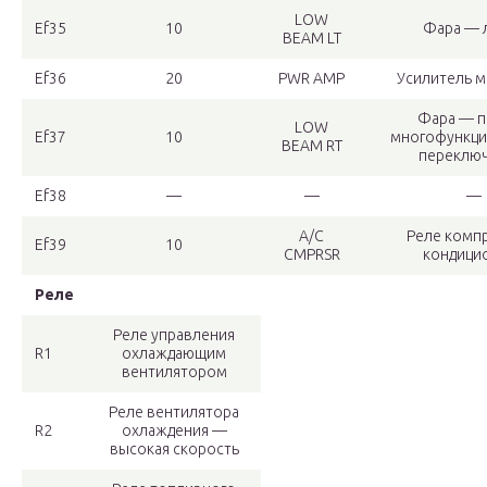
LOW
Ef35
10
Фара — 
BEAM LT
Ef36
20
PWR AMP
Усилитель 
Фара — п
LOW
Ef37
10
многофункци
BEAM RT
переключ
Ef38
—
—
—
A/C
Реле комп
Ef39
10
CMPRSR
кондици
Реле
Реле управления
R1
охлаждающим
вентилятором
Реле вентилятора
R2
охлаждения —
высокая скорость