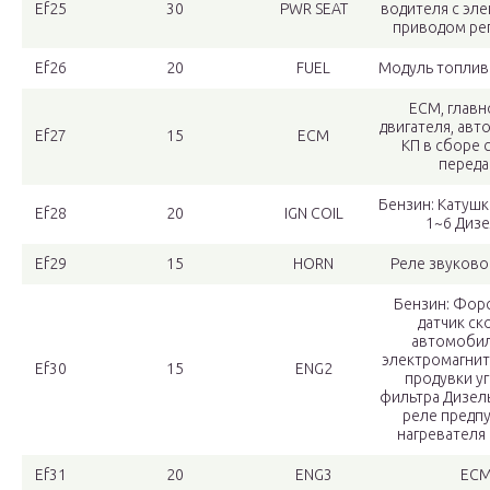
Ef25
30
PWR SEAT
водителя с эл
приводом ре
Ef26
20
FUEL
Модуль топлив
ECM, главн
двигателя, авт
Ef27
15
ECM
КП в сборе 
переда
Бензин: Катушк
Ef28
20
IGN COIL
1~6 Дизе
Ef29
15
HORN
Реле звуково
Бензин: Форс
датчик ск
автомобиля
электромагнит
Ef30
15
ENG2
продувки у
фильтра Дизель
реле предп
нагревателя 
Ef31
20
ENG3
EC