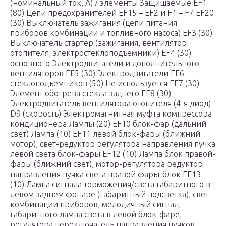
(номинальный ток, А) / элементы Защищаемые EF1
(80) Цепи предохранителей EF15 – EF2 и F1 – F7 EF20
(30) Выключатель зажигания (цепи питания
приборов комбинации и топливного насоса) EF3 (30)
Выключатель стартер (зажигания, вентилятор
отопителя, электростеклоподъемники) EF4 (30)
основного Электродвигатели и дополнительного
вентиляторов EF5 (30) Электродвигатели EF6
стеклоподъемников (50) Не используется EF7 (30)
Элемент обогрева стекла заднего EF8 (30)
Электродвигатель вентилятора отопителя (4-я диод)
D9 (скорость) Электромагнитная муфта компрессора
кондиционера Лампы (20) EF10 блок-фар (дальний
свет) Лампа (10) EF11 левой блок-фары (ближний
мотор), свет-редуктор регулятора направления пучка
левой света блок-фары EF12 (10) Лампа блок правой-
фары (ближний свет), мотор-регулятора редуктор
направления пучка света правой фары-блок EF13
(10) Лампа сигнала торможения/света габаритного в
левом заднем фонаре (габаритный подсветка), свет
комбинации приборов, мелодичный сигнал,
габаритного лампа света в левой блок-фаре,
регулятора переключатель направления пучков