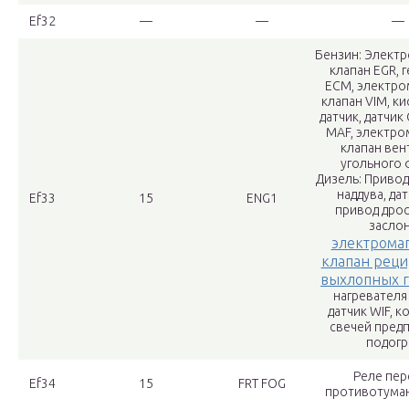
Ef32
—
—
—
Бензин: Элект
клапан EGR, 
ECM, электро
клапан VIM, к
датчик, датчик
MAF, электро
клапан вен
угольного 
Дизель: Привод
наддува, да
Ef33
15
ENG1
привод дро
заслон
электрома
клапан рец
выхлопных г
нагревателя
датчик WIF, 
свечей пред
подогр
Реле пер
Ef34
15
FRT FOG
противотума