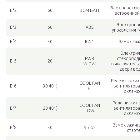
Блок переклю
Ef2
60
BCM BATT
встроенной
Электронн
Ef3
60
ABS
управления 
Ef4
30
IGN1
Замок заж
Электрич
PWR
стеклопод
Ef5
20
WIDW
выключатель 
двери во
Реле высоких
COOL FAN
Ef6
30 401)
вентилятора
HI
охлажд
Реле низких
COOL FAN
Ef7
20 401)
вентилятора
LOW
охлажд
Замок зажига
Ef8
30
ST/IG2
старт