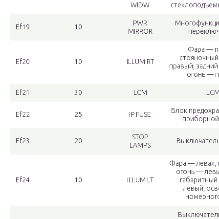
WIDW
стеклоподъемн
PWR
Многофункци
Ef19
10
MIRROR
переключ
Фара — п
стояночный
Ef20
10
ILLUM RT
правый, задний
огонь — 
Ef21
30
LCM
LC
Блок предохра
Ef22
25
IP FUSE
приборной
STOP
Ef23
20
Выключатель
LAMPS
Фара — левая,
огонь — левы
Ef24
10
ILLUM LT
габаритный
левый, ос
номерного
Выключатель