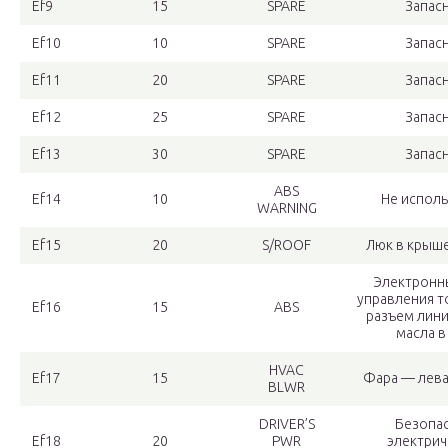
Ef9
15
SPARE
Запас
Ef10
10
SPARE
Запас
Ef11
20
SPARE
Запас
Ef12
25
SPARE
Запас
Ef13
30
SPARE
Запас
ABS
Ef14
10
Не исполь
WARNING
Ef15
20
S/ROOF
Люк в крыше
Электронн
управления т
Ef16
15
ABS
разъем лини
масла в
HVAC
Ef17
15
Фара — лева
BLWR
DRIVER’S
Безопа
Ef18
20
PWR
электрич