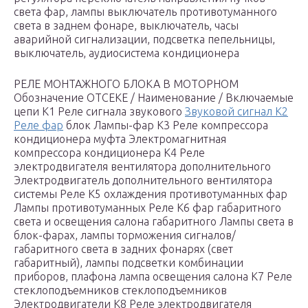
света фар, лампы выключатель противотуманного
света в заднем фонаре, выключатель, часы
аварийной сигнализации, подсветка пепельницы,
выключатель, аудиосистема кондиционера
РЕЛЕ МОНТАЖНОГО БЛОКА В МОТОРНОМ
Обозначение ОТСЕКЕ / Наименование / Включаемые
цепи К1 Реле сигнала звукового
Звуковой сигнал К2
Реле фар
блок Лампы-фар К3 Реле компрессора
кондиционера муфта Электромагнитная
компрессора кондиционера К4 Реле
электродвигателя вентилятора дополнительного
Электродвигатель дополнительного вентилятора
системы Реле К5 охлаждения противотуманных фар
Лампы противотуманных Реле К6 фар габаритного
света и освещения салона габаритного Лампы света в
блок-фарах, лампы торможения сигналов/
габаритного света в задних фонарях (свет
габаритный), лампы подсветки комбинации
приборов, плафона лампа освещения салона К7 Реле
стеклоподъемников стеклоподъемников
Электродвигатели К8 Реле электродвигателя