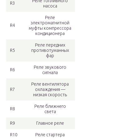
Реле топливного
R3
насоса
Реле
электромагнитной
R4
муфты компрессора
кондиционера
Реле передних
R5
противотуманных
фар
Реле звукового
R6
сигнала
Реле вентилятора
R7
охлаждения —
низкая скорость
Реле ближнего
R8
света
R9
Главное реле
R10
Реле стартера