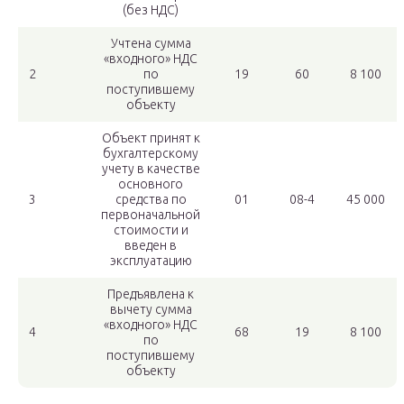
(без НДС)
Учтена сумма
«входного» НДС
2
по
19
60
8 100
поступившему
объекту
Объект принят к
бухгалтерскому
учету в качестве
основного
3
средства по
01
08-4
45 000
первоначальной
стоимости и
введен в
эксплуатацию
Предъявлена к
вычету сумма
«входного» НДС
4
68
19
8 100
по
поступившему
объекту