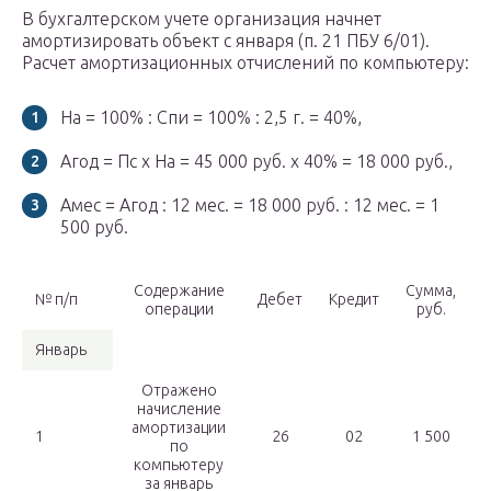
В бухгалтерском учете организация начнет
амортизировать объект с января (п. 21 ПБУ 6/01).
Расчет амортизационных отчислений по компьютеру:
На = 100% : Спи = 100% : 2,5 г. = 40%,
Агод = Пс х На = 45 000 руб. х 40% = 18 000 руб.,
Амес = Агод : 12 мес. = 18 000 руб. : 12 мес. = 1
500 руб.
Содержание
Сумма,
№ п/п
Дебет
Кредит
операции
руб.
Январь
Отражено
начисление
амортизации
1
26
02
1 500
по
компьютеру
за январь