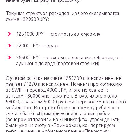
иначе будет штраф за просрочку.
Текущая структура расходов, из чего складывается
сумма 1329500 JPY:
1251000 JPY — стоимость автомобиля
22000 JPY — фрахт
56500 JPY — расходы по доставке в Японии, от
аукциона до ярда (портовой стоянки)
С учетом остатка на счете 1255230 японских иен, не
хватает 74270 японских иен. Помним про комиссию
за SWIFT перевод 4000 JPY, итого не хватает с
запасом ~80000 японских иен. В рублях это около
58000, с запасом 60000 рублей, переводим из любого
мобильного Интернет-банка по номеру рублевого
счета в банке «Приморье» недостающие рубли
(вечером отправили из «Тинькофф», утром деньги
были уже на счету в «Приморье»), конвертируем
рубли в иены в мобильном банке «Приморья».