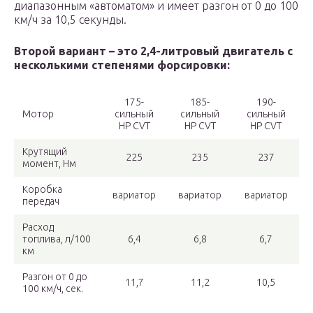
диапазонным «автоматом» и имеет разгон от 0 до 100
км/ч за 10,5 секунды.
Второй вариант – это 2,4-литровый двигатель с
несколькими степенями форсировки:
175-
185-
190-
Мотор
сильный
сильный
сильный
HP CVT
HP CVT
HP CVT
Крутящий
225
235
237
момент, Нм
Коробка
вариатор
вариатор
вариатор
передач
Расход
топлива, л/100
6,4
6,8
6,7
км
Разгон от 0 до
11,7
11,2
10,5
100 км/ч, сек.