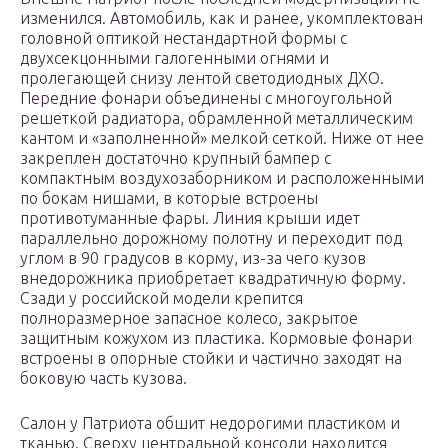
изменился. Автомобиль, как и ранее, укомплектован
головной оптикой нестандартной формы с
двухсекцонными галогенными огнями и
пролегающей снизу лентой светодиодных ДХО.
Передние фонари объединены с многоугольной
решеткой радиатора, обрамленной металлическим
кантом и «заполненной» мелкой сеткой. Ниже от нее
закреплен достаточно крупный бампер с
компактным воздухозаборником и расположенными
по бокам нишами, в которые встроены
противотуманные фары. Линия крыши идет
параллельно дорожному полотну и переходит под
углом в 90 градусов в корму, из-за чего кузов
внедорожника приобретает квадратичную форму.
Сзади у российской модели крепится
полноразмерное запасное колесо, закрытое
защитным кожухом из пластика. Кормовые фонари
встроены в опорные стойки и частично заходят на
боковую часть кузова.
Салон у Патриота обшит недорогими пластиком и
тканью. Сверху центральной консоли находится