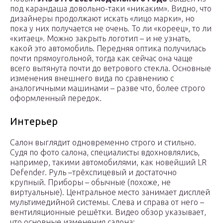
под карандаша довольно-таки «никаким». Видно, что
дизайнеры продолжают искать «лицо марки», но
пока у них получается не очень. То ли «кореец», то ли
«китаец». Можно закрыть логотип – и не узнать,
какой это автомобиль. Передняя оптика получилась
почти прямоугольной, тогда как сейчас она чаще
всего вытянута почти до ветрового стекла. Основные
изменения внешнего вида по сравнению с
аналогичными машинами – разве что, более строго
оформленный передок.
Интерьер
Салон выглядит одновременно строго и стильно.
Судя по фото салона, специалисты вдохновлялись,
например, такими автомобилями, как новейший LR
Defender. Руль –трёхспицевый и достаточно
крупный. Приборы – обычные (похоже, не
виртуальные). Центральное место занимает дисплей
мультимедийной системы. Слева и справа от него –
вентиляционные решётки. Видео обзор указывает,
что основные изменения салона: