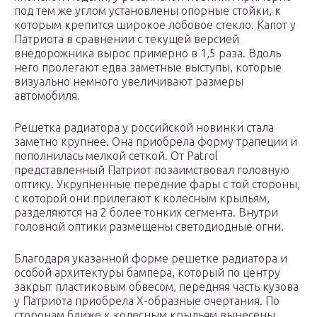
под тем же углом установлены опорные стойки, к
которым крепится широкое лобовое стекло. Капот у
Патриота в сравнении с текущей версией
внедорожника вырос примерно в 1,5 раза. Вдоль
него пролегают едва заметные выступы, которые
визуально немного увеличивают размеры
автомобиля.
Решетка радиатора у российской новинки стала
заметно крупнее. Она приобрела форму трапеции и
пополнилась мелкой сеткой. От Patrol
представленный Патриот позаимствовал головную
оптику. Укрупненные передние фары с той стороны,
с которой они прилегают к колесным крыльям,
разделяются на 2 более тонких сегмента. Внутри
головной оптики размещены светодиодные огни.
Благодаря указанной форме решетке радиатора и
особой архитектуры бампера, который по центру
закрыт пластиковым обвесом, передняя часть кузова
у Патриота приобрела Х-образные очертания. По
сторонам ближе к колесным крыльям вынесены