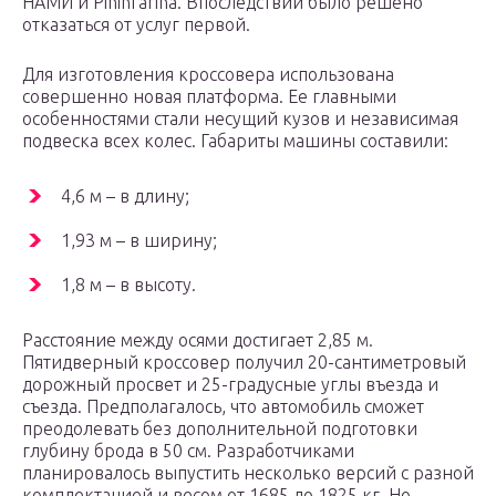
НАМИ и Pininfarina. Впоследствии было решено
отказаться от услуг первой.
Для изготовления кроссовера использована
совершенно новая платформа. Ее главными
особенностями стали несущий кузов и независимая
подвеска всех колес. Габариты машины составили:
4,6 м – в длину;
1,93 м – в ширину;
1,8 м – в высоту.
Расстояние между осями достигает 2,85 м.
Пятидверный кроссовер получил 20-сантиметровый
дорожный просвет и 25-градусные углы въезда и
съезда. Предполагалось, что автомобиль сможет
преодолевать без дополнительной подготовки
глубину брода в 50 см. Разработчиками
планировалось выпустить несколько версий с разной
комплектацией и весом от 1685 до 1825 кг. Но